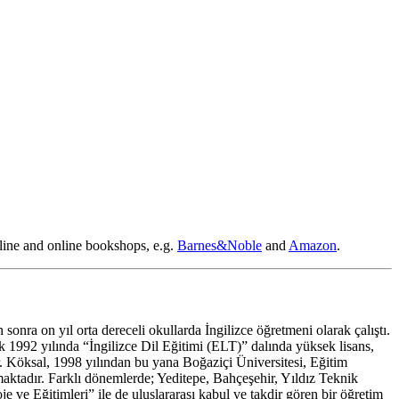
fline and online bookshops, e.g.
Barnes&Noble
and
Amazon
.
ra on yıl orta dereceli okullarda İngilizce öğretmeni olarak çalıştı.
 1992 yılında “İngilizce Dil Eğitimi (ELT)” dalında yüksek lisans,
Dr. Köksal, 1998 yılından bu yana Boğaziçi Üniversitesi, Eğitim
aktadır. Farklı dönemlerde; Yeditepe, Bahçeşehir, Yıldız Teknik
e ve Eğitimleri” ile de uluslararası kabul ve takdir gören bir öğretim