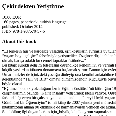
Çekirdekten Yetiştirme
10.00 EUR
160 pages, paperback, turkish language
published: October 2014
ISBN 978-1-937570-57-6
About this book
“...Herkesin hür ve kardeşçe yaşadığı, eşit koşulların ayrımsız uygula
“yaşam boyu gelişim” felsefesiyle yetişmeliler. Özgürce düşünebilen b
olmalı, barışa odaklı bu cennet topraklar üstünde...”
Bu kitap; sürekli gelişim felsefesini öğrendikçe kendini iyi ve veriml
küçük yaşlardan itibaren donatmaya başlamak şarttır. Bunun için evleri
Umarım sizler de içinizdeki çocuğu dinleyip ona kendini anlatabilme h
gerektiğinde “TEK ve BİR” olmayı bilmemizdendir. Küçüğüyle büyüğüyl
böyle olacak…
“Eğitimci” olarak yolculuğum İzmir Eğitim Enstitüsü’nü bitirdiğim 19
çalışmalarımın özünde “Kalite insanı!” yetiştirmek ideali yatıyor. Öğret
farkındalığı veren bir çalışma yapmamın nedeni; “bireyi küçük yaşta
Gönüllüsü bir Öğrenciyim” isimli kitap ile 2007 yılında yeni müfreda
kitabımızdan alınan 90 etkinlikle de harmanlayarak yeniden ele aldım.
Son bölüm; ilgi duyan herkes için_büyük, küçük ayrımı yapmaksızın. 