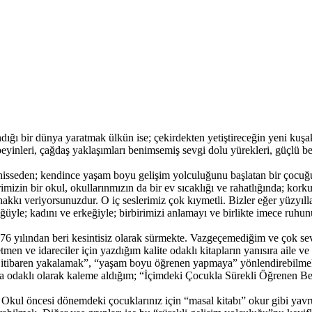
ndığı bir dünya yaratmak ülkün ise; çekirdekten yetiştireceğin yeni kuş
eyinleri, çağdaş yaklaşımları benimsemiş sevgi dolu yürekleri, güçlü bed
i hisseden; kendince yaşam boyu gelişim yolculuğunu başlatan bir çocuğu
mizin bir okul, okullarınmızın da bir ev sıcaklığı ve rahatlığında; kork
akkı veriyorsunuzdur. O iç seslerimiz çok kıymetli. Bizler eğer yüzyıl
e; kadını ve erkeğiyle; birbirimizi anlamayı ve birlikte imece ruhunu
76 yılından beri kesintisiz olarak sürmekte. Vazgeçemediğim ve çok se
men ve idareciler için yazdığım kalite odaklı kitapların yanısıra aile ve 
n itibaren yakalamak”, “yaşam boyu öğrenen yapmaya” yönlendirebilmek
ta odaklı olarak kaleme aldığım; “İçimdeki Çocukla Sürekli Öğrenen Ben
Okul öncesi dönemdeki çocuklarınız için “masal kitabı” okur gibi yavr