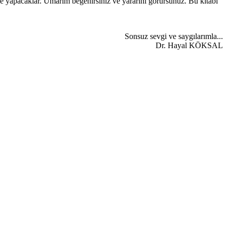
ifle yapacaklar. Umarım beğenirsiniz ve yararını görürsünüz. Bu kitabı
Sonsuz sevgi ve saygılarımla...
Dr. Hayal KÖKSAL