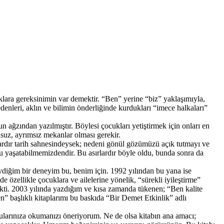
aklara gereksinimin var demektir. “Ben” yerine “biz” yaklaşımıyla,
enleri, aklın ve bilimin önderliğinde kurdukları “imece halkaları”
n ağzından yazılmıştır. Böylesi çocukları yetiştirmek için onları en
usuz, ayrımsız mekanlar olması gerekir.
lardır tarih sahnesindeysek; nedeni gönül gözümüzü açık tutmayı ve
 yaşatabilmemizdendir. Bu asırlardır böyle oldu, bunda sonra da
vdiğim bir deneyim bu, benim için. 1992 yılından bu yana ise
de özellikle çocuklara ve ailelerine yönelik, “sürekli iyileştirme”
ti. 2003 yılında yazdığım ve kısa zamanda tükenen; “Ben kalite
” başlıklı kitaplarımı bu baskıda “Bir Demet Etkinlik” adlı
ularınıza okumanızı öneriyorum. Ne de olsa kitabın ana amacı;