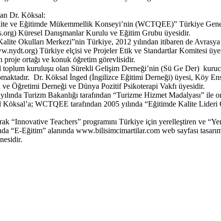
lan Dr. Köksal:
alite ve Eğitimde Mükemmellik Konseyi’nin (WCTQEE)” Türkiye Genel Di
.org) Küresel Danışmanlar Kurulu ve Eğitim Grubu üyesidir.
alite Okulları Merkezi”nin Türkiye, 2012 yılından itibaren de Avrasya M
t.org) Türkiye elçisi ve Projeler Etik ve Standartlar Komitesi üyesi
n proje ortağı ve konuk öğretim görevlisidir.
il toplum kuruluşu olan Sürekli Gelişim Derneği’nin (Sü Ge Der) kurucu 
maktadır. Dr. Köksal İnged (İngilizce Eğitimi Derneği) üyesi, Köy Enst
 ve Öğretimi Derneği ve Dünya Pozitif Psikoterapi Vakfı üyesidir.
02 yılında Turizm Bakanlığı tarafından “Turizme Hizmet Madalyası” ile 
ayal Köksal’a; WCTQEE tarafından 2005 yılında “Eğitimde Kalite Lide
rak “Innovative Teachers” programını Türkiye için yerelleştiren ve “Yen
’nda “E-Eğitim” alanında www.bilisimcimartilar.com web sayfası tasarımı
nesidir.