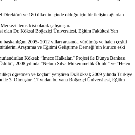
rektörü ve 180 ülkenin içinde olduğu için bir iletişim ağı olan
erkezi temsilcisi olarak çalışmıştır.
 olan Dr. Köksal Boğaziçi Üniversitesi, Eğitim Fakültesi Yarı
başkanlığını 2005- 2012 yılları arasında yürütmüş ve halen çeşitli
itülerini Araştırma ve Eğitimi Geliştirme Derneği’nin kurucu eski
onurlandırılan Köksal; “İmece Halkaları” Projesi ile Dünya Bankası
ri Ödülü”, 2008 yılında “Nelum Silva Mükemmellik Ödülü” ve “Helen
ilikçi öğretmen ve koçlar” yetiştiren Dr.Köksal; 2009 yılında Türkiye
 ile 3. Olmuştur. 17 yıldan bu yana Boğaziçi Üniversitesi, Eğitim