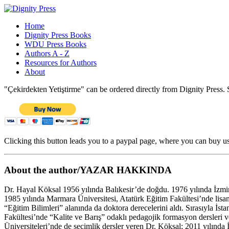
Home
Dignity Press Books
WDU Press Books
Authors A - Z
Resources for Authors
About
"Çekirdekten Yetiştirme" can be ordered directly from Dignity Press. S
Clicking this button leads you to a paypal page, where you can buy us
About the author/YAZAR HAKKINDA
Dr. Hayal Köksal 1956 yılında Balıkesir’de doğdu. 1976 yılında İzmir 
1985 yılında Marmara Üniversitesi, Atatürk Eğitim Fakültesi’nde lisa
“Eğitim Bilimleri” alanında da doktora derecelerini aldı. Sırasıyla İs
Fakültesi’nde “Kalite ve Barış” odaklı pedagojik formasyon dersleri 
Üniversiteleri’nde de seçimlik dersler veren Dr. Köksal; 2011 yılında 