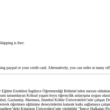
hipping is free:
ing paypal or your credit card. Alternatively, you can order at many of
Eğitim Enstitüsü İngilizce Öğretmenliği Bölümü’nden mezun olduktan son
nsını tamamlayan Köksal yaşam boyu öğrencilik anlayışına uygun olarak
tanbul, Gaziantep, Marmara, İstanbul Kültür Üniversiteleri’nde çalışan 
vererek öğretmen eğitimine deneyimlerini katarak katkı sağlamaya çalışm
İngiltere’deki Kingston Üniversitesi’nde yürüttüğü “İmece Halkaları Proj