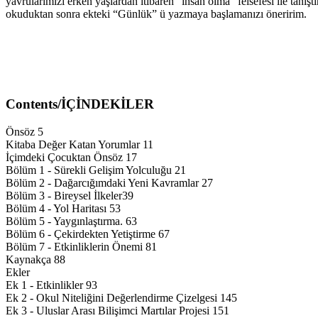
yavrularımızı erken yaşlardan itibaren “insan olma” felsefesi ile tanı
okuduktan sonra ekteki “Günlük” ü yazmaya başlamanızı öneririm.
Contents/İÇİNDEKİLER
Önsöz 5
Kitaba Değer Katan Yorumlar 11
İçimdeki Çocuktan Önsöz 17
Bölüm 1 - Sürekli Gelişim Yolculuğu 21
Bölüm 2 - Dağarcığımdaki Yeni Kavramlar 27
Bölüm 3 - Bireysel İlkeler39
Bölüm 4 - Yol Haritası 53
Bölüm 5 - Yaygınlaştırma. 63
Bölüm 6 - Çekirdekten Yetiştirme 67
Bölüm 7 - Etkinliklerin Önemi 81
Kaynakça 88
Ekler
Ek 1 - Etkinlikler 93
Ek 2 - Okul Niteliğini Değerlendirme Çizelgesi 145
Ek 3 - Uluslar Arası Bilişimci Martılar Projesi 151