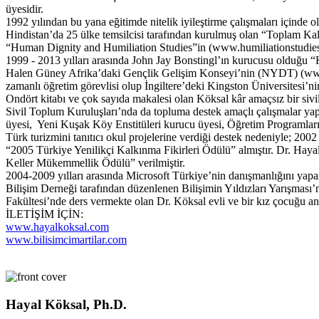
üyesidir.
1992 yılından bu yana eğitimde nitelik iyileştirme çalışmaları içinde o
Hindistan’da 25 ülke temsilcisi tarafından kurulmuş olan “Toplam K
“Human Dignity and Humiliation Studies”in (www.humiliationstudies
1999 - 2013 yılları arasında John Jay Bonstingl’ın kurucusu olduğu “K
Halen Güney Afrika’daki Gençlik Gelişim Konseyi’nin (NYDT) (www.nyd
zamanlı öğretim görevlisi olup İngiltere’deki Kingston Üniversitesi’ni
Ondört kitabı ve çok sayıda makalesi olan Köksal kâr amaçsız bir siv
Sivil Toplum Kuruluşları’nda da topluma destek amaçlı çalışmalar yap
üyesi, Yeni Kuşak Köy Enstitüleri kurucu üyesi, Öğretim Programları
Türk turizmini tanıtıcı okul projelerine verdiği destek nedeniyle; 20
“2005 Türkiye Yenilikçi Kalkınma Fikirleri Ödülü” almıştır. Dr. H
Keller Mükemmellik Ödülü” verilmiştir.
2004-2009 yılları arasında Microsoft Türkiye’nin danışmanlığını yapa
Bilişim Derneği tarafından düzenlenen Bilişimin Yıldızları Yarışması
Fakültesi’nde ders vermekte olan Dr. Köksal evli ve bir kız çocuğu an
İLETİŞİM İÇİN:
www.hayalkoksal.com
www.bilisimcimartilar.com
Hayal Köksal, Ph.D.