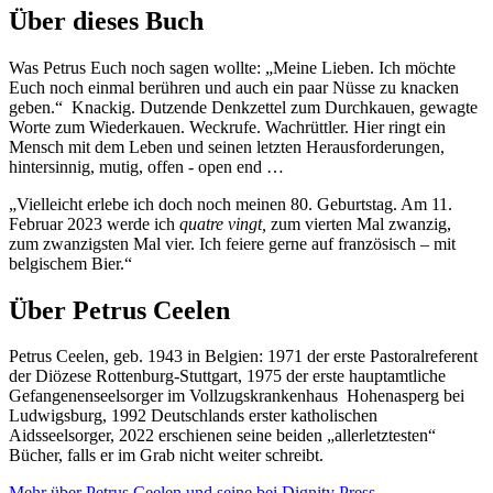
Über dieses Buch
Was Petrus Euch noch sagen wollte: „Meine Lieben. Ich möchte
Euch noch einmal berühren und auch ein paar Nüsse zu knacken
geben.“ Knackig. Dutzende Denkzettel zum Durchkauen, gewagte
Worte zum Wiederkauen. Weckrufe. Wachrüttler. Hier ringt ein
Mensch mit dem Leben und seinen letzten Herausforderungen,
hintersinnig, mutig, offen - open end …
„Vielleicht erlebe ich doch noch meinen 80. Geburtstag. Am 11.
Februar 2023 werde ich
quatre vingt,
zum vierten Mal zwanzig,
zum zwanzigsten Mal vier. Ich feiere gerne auf französisch – mit
belgischem Bier.“
Über Petrus Ceelen
Petrus Ceelen, geb. 1943 in Belgien: 1971 der erste Pastoralreferent
der Diözese Rottenburg-Stuttgart, 1975 der erste hauptamtliche
Gefangenenseelsorger im Vollzugskrankenhaus Hohenasperg bei
Ludwigsburg, 1992 Deutschlands erster katholischen
Aidsseelsorger, 2022 erschienen seine beiden „allerletztesten“
Bücher, falls er im Grab nicht weiter schreibt.
Mehr über Petrus Ceelen und seine bei Dignity Press